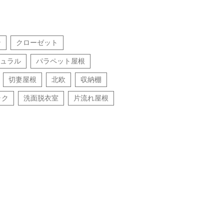
ン
クローゼット
ュラル
パラペット屋根
切妻屋根
北欧
収納棚
ラク
洗面脱衣室
片流れ屋根