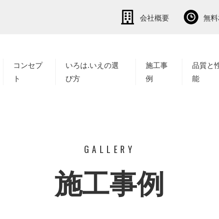
会社概要
無料
コンセプ
いろは.いえの選
施工事
品質と
ト
び方
例
能
GALLERY
施工事例