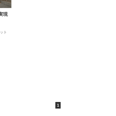
実現
ット
1