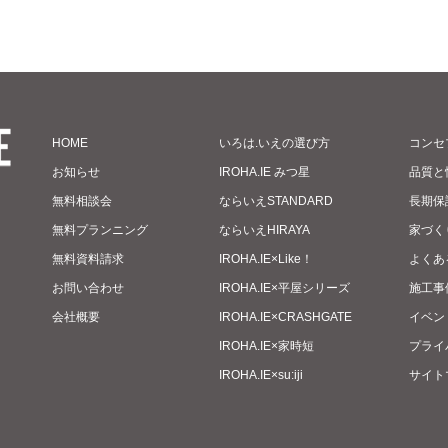
HOME
いろは.いえの選び方
コンセ
お知らせ
IROHA.IE みつ星
品質と
無料相談会
ならいえSTANDARD
長期保
無料プランニング
ならいえHIRAYA
家づく
無料資料請求
IROHA.IE×Like！
よくあ
お問い合わせ
IROHA.IE×平屋シリーズ
施工事
会社概要
IROHA.IE×CRASHGATE
イベン
IROHA.IE×家時短
プライ
IROHA.IE×su:iji
サイト