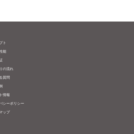
プト
性能
証
りの流れ
る質問
例
ト情報
バシーポリシー
マップ