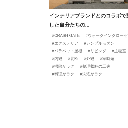
インテリアブランドとのコラボで
した自分たちの...
#CRASH GATE
#ウォークインクローゼ
#エクステリア
#シンプルモダン
#パラペット屋根
#リビング
#主寝室
#内観
#北欧
#外観
#家時短
#掃除がラク
#整理収納の工夫
#料理がラク
#洗濯がラク