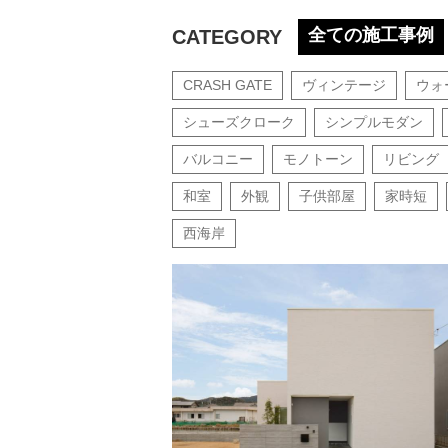
全ての施工事例
CATEGORY
CRASH GATE
ヴィンテージ
ウォ
シューズクローク
シンプルモダン
バルコニー
モノトーン
リビング
和室
外観
子供部屋
家時短
西海岸