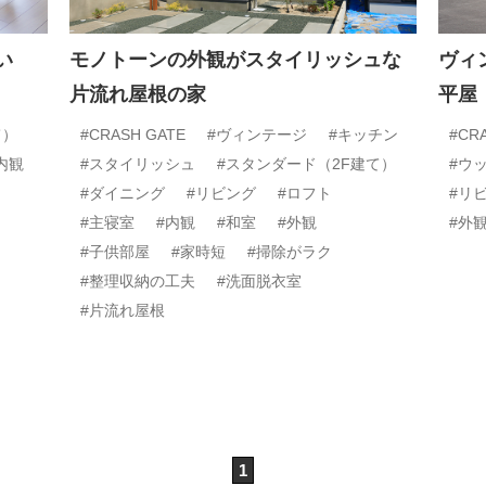
い
モノトーンの外観がスタイリッシュな
ヴィ
片流れ屋根の家
平屋
て）
#CRASH GATE
#ヴィンテージ
#キッチン
#CR
内観
#スタイリッシュ
#スタンダード（2F建て）
#ウ
#ダイニング
#リビング
#ロフト
#リ
#主寝室
#内観
#和室
#外観
#外
#子供部屋
#家時短
#掃除がラク
#整理収納の工夫
#洗面脱衣室
#片流れ屋根
1