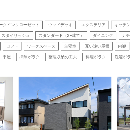
ークインクローゼット
ウッドデッキ
エクステリア
キッチ
スタイリッシュ
スタンダード（2F建て）
ダイニング
ナチ
ロフト
ワークスペース
主寝室
互い違い屋根
内観
平屋
掃除がラク
整理収納の工夫
料理がラク
洗濯が