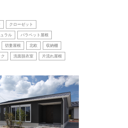
ン
クローゼット
ュラル
パラペット屋根
切妻屋根
北欧
収納棚
ラク
洗面脱衣室
片流れ屋根