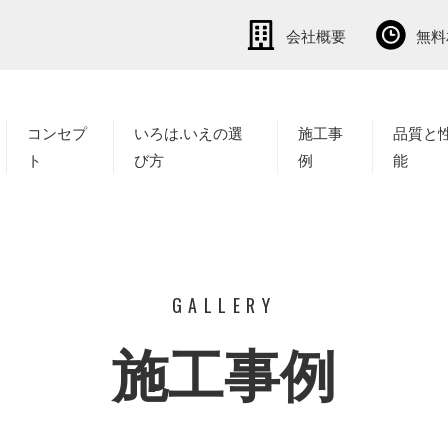
会社概要
無料
コンセプ
いろは.いえの選
施工事
品質と
ト
び方
例
能
GALLERY
施工事例