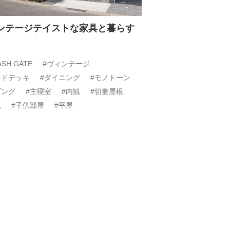
ンテージテイストな家具と暮らす
ASH GATE
#ヴィンテージ
ッドデッキ
#ダイニング
#モノトーン
ビング
#主寝室
#内観
#切妻屋根
観
#子供部屋
#平屋