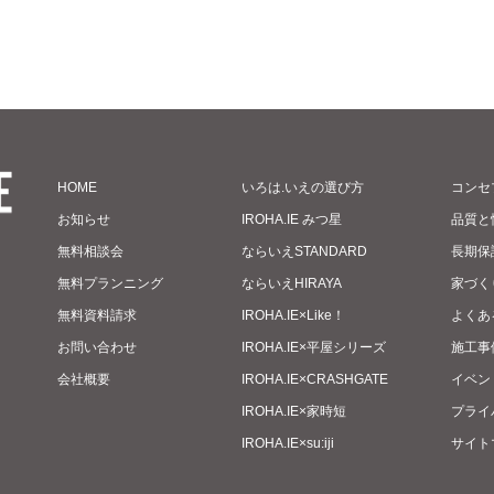
HOME
いろは.いえの選び方
コンセ
お知らせ
IROHA.IE みつ星
品質と
無料相談会
ならいえSTANDARD
長期保
無料プランニング
ならいえHIRAYA
家づく
無料資料請求
IROHA.IE×Like！
よくあ
お問い合わせ
IROHA.IE×平屋シリーズ
施工事
会社概要
IROHA.IE×CRASHGATE
イベン
IROHA.IE×家時短
プライ
IROHA.IE×su:iji
サイト