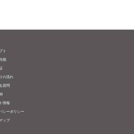
プト
性能
証
りの流れ
る質問
例
ト情報
バシーポリシー
マップ